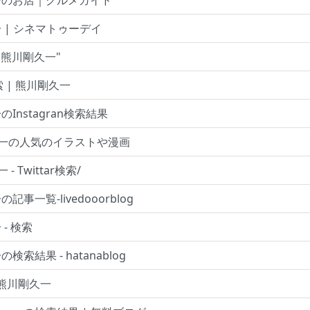
一のお店｜グルメガイド
 | シネマトゥーデイ
"熊川剛久一"
検索 | 熊川剛久一
Instagran検索結果
久一の人気のイラストや漫画
- Twittar検索/
記事一覧-livedooorblog
- 検索
検索結果 - hatanablog
 熊川剛久一