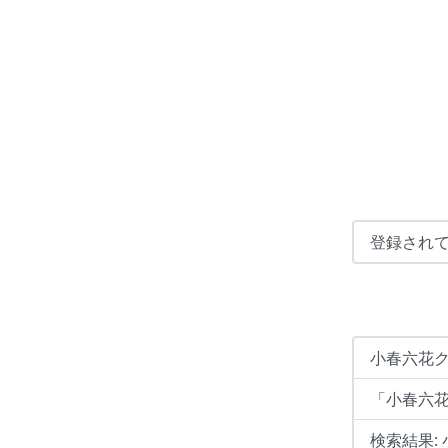
登録され
小春六花ク
「小春六
検索結果: