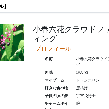
ル】
小春六花クラウドフ
ィング
-プロフィール
名前
小春六花クラウド
グ
趣味
編み物
マイブーム
トランポリン
好きな食べ物
唐揚げ
子供の頃の夢
宇宙飛行士
チャームポイ
腕