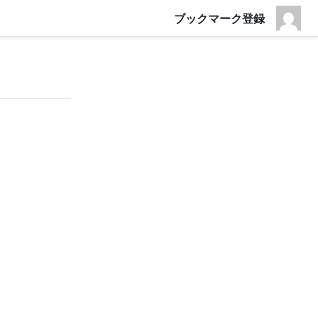
ブックマーク登録