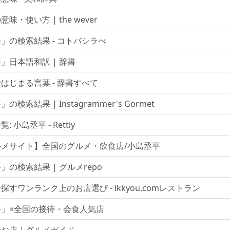
味・使い方 | the wever
」の検索結果 - コトバシラべ
」日本語和訳 | 辞書
はじまる言葉 - 辞書すべて
検索結果 | Instagrammer's Gormet
 小島丞平 - Rettiy
メサイト】全国のグルメ・飲食店/小島丞平
」の検索結果 | グルメrepo
すワンランク上のお店選び - ikkyou.comレストラン
平」×全国の接待・会食人気店