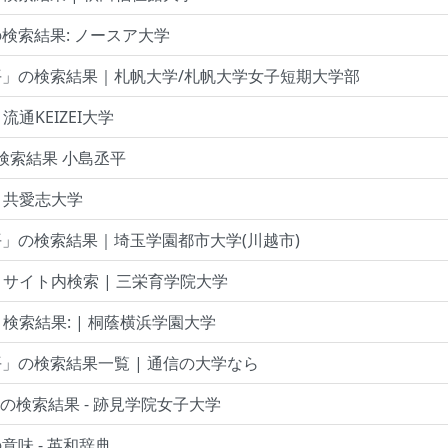
検索結果: ノースア大学
平」の検索結果｜札帆大学/札帆大学女子短期大学部
 流通KEIZEI大学
 検索結果 小島丞平
| 共愛志大学
」の検索結果｜埼玉学園都市大学(川越市)
| サイト内検索 | 三栄育学院大学
 検索結果: | 桐蔭横浜学園大学
」の検索結果一覧 | 通信の大学なら
"の検索結果 - 跡見学院女子大学
意味 - 英和辞典