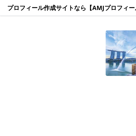
プロフィール作成サイトなら【AMJプロフィー