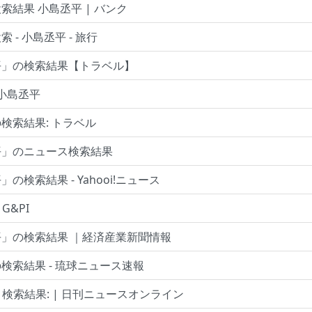
索結果 小島丞平 | バンク
 - 小島丞平 - 旅行
平」の検索結果【トラベル】
 小島丞平
検索結果: トラベル
平」のニュース検索結果
の検索結果 - Yahooi!ニュース
G&PI
」の検索結果 ｜経済産業新聞情報
検索結果 - 琉球ニュース速報
| 検索結果: | 日刊ニュースオンライン