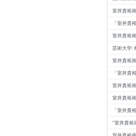
室井貴裕画
「室井貴
室井貴裕画数
芸術大学:
室井貴裕画
「室井貴裕
室井貴裕画
室井貴裕画
「室井貴裕
"室井貴裕
室井貴裕画