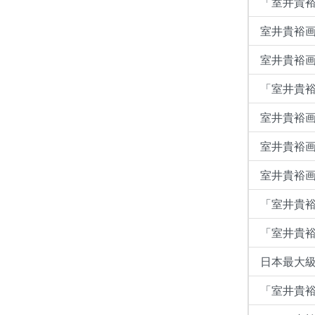
「室井貴裕
室井貴裕画
室井貴裕画数 -
「室井貴
室井貴裕
室井貴裕画
室井貴裕画数 
「室井貴
「室井貴
日本最大級
「室井貴裕