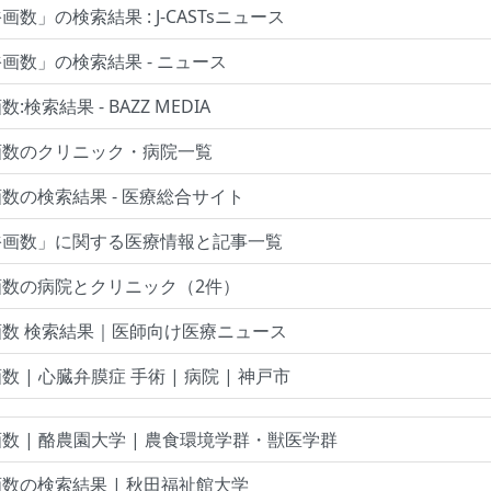
数」の検索結果 : J-CASTsニュース
画数」の検索結果 - ニュース
:検索結果 - BAZZ MEDIA
画数のクリニック・病院一覧
数の検索結果 - 医療総合サイト
裕画数」に関する医療情報と記事一覧
画数の病院とクリニック（2件）
数 検索結果｜医師向け医療ニュース
 | 心臓弁膜症 手術 | 病院 | 神戸市
数 | 酪農園大学 | 農食環境学群・獣医学群
数の検索結果 | 秋田福祉館大学