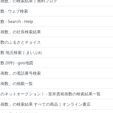
画数」の検索結果 | 無料ブログ
数 - ウェブ検索
 Search - Help
裕画数」の社長検索結果
画数のふるさとチョイス
数 地元検索 | まいぷれ
(0件) - goo地図
裕画数」の電話番号検索
裕画数」の掲載一覧
のネットオークション！ - 室井貴裕画数の検索結果一覧
画数」の検索結果 すべての商品 | オンライン書店