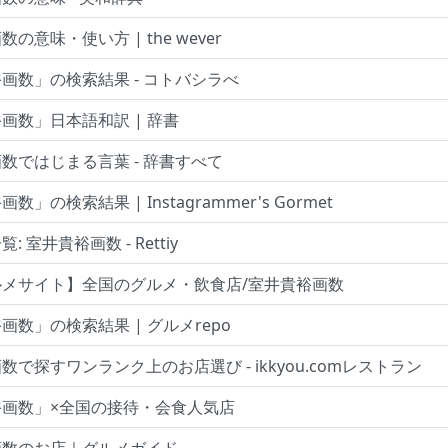
の意味・使い方 | the wever
画数」の検索結果 - コトバシラべ
画数」日本語和訳 | 辞書
数ではじまる言葉 - 辞書すべて
」の検索結果 | Instagrammer's Gormet
 室井貴裕画数 - Rettiy
ルメサイト】全国のグルメ・飲食店/室井貴裕画数
画数」の検索結果 | グルメrepo
数で探すワンランク上のお店選び - ikkyou.comレストラン
裕画数」×全国の接待・会食人気店